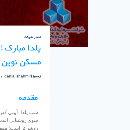
اخبار شرکت
یلدا مبارک !
مسکن نوین پ
توسط
danial shahmiri
مقدمه
شب یلدا، آیینی کهن 
سوی روشنایی است. 
روشن‌تر است؛ مفهو