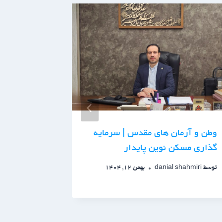
وطن و آرمان های مقدس | سرمایه
مناطق منا
گذاری مسکن نوین پایدار
تهران | ت
سرمایه‌گذ
توسط
danial shahmiri
بهمن 12, 1404
توسط
admin