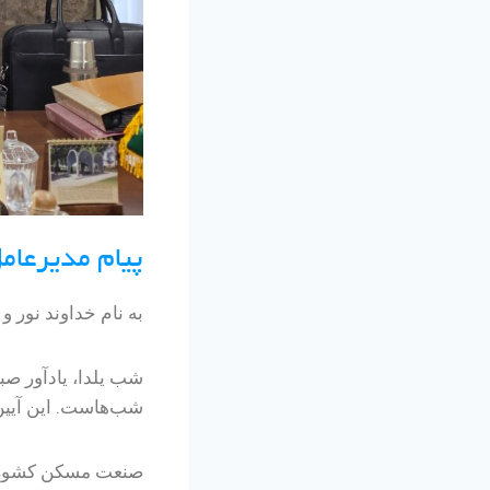
پیام مدیرعام
به نام خداوند نور و
شب یلدا، یادآور ص
شب‌هاست. این آیین د
صنعت مسکن کشور نیز