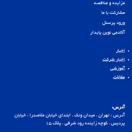
مزایده و مناقصه
مشارکت با ما
ورود پرسنل
آکادمی نوین پایدار
اخبار
اخبار شرکت
آموزشی
مقالات
آدرس:
آدرس : تهران ، میدان ونک ، ابتدای خیابان ملاصدرا ، خیابان
پردیس ، کوچه زاینده رود شرقی ، پلاک 15