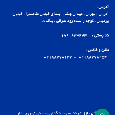
آدرس:
آدرس : تهران ، میدان ونک ، ابتدای خیابان ملاصدرا ، خیابان
پردیس ، کوچه زاینده رود شرقی ، پلاک 15
کد پستی :
1991933443
تلفن و فاکس :
02188778137
-
02188778254
© 1405 شرکت سرمایه گذاری مسکن نوین پایدار