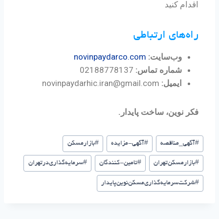
اقدام کنید
راه‌های ارتباطی
وب‌سایت:
novinpaydarco.com
شماره تماس:
02188778137
ایمیل:
novinpaydarhic.iran@gmail.com
فکر نوین، ساخت پایدار.
#
آگهی_مناقصه
#
آگهی-مزایده
#
بازارمسکن
#
بازار‌مسکن‌تهران
#
تامین-کنندگان
#
سرمایه‌گذاری‌در‌تهران
#
شرکت‌سرمایه‌گذاری‌مسکن‌نوین‌پایدار