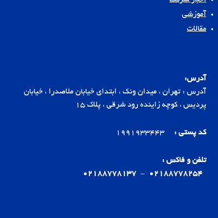
اخبار شرکت
آموزشی
مقالات
آدرس:
آدرس : تهران ، میدان ونک ، ابتدای خیابان ملاصدرا ، خیابان
پردیس ، کوچه زاینده رود شرقی ، پلاک 15
کد پستی :
1991933443
تلفن و فاکس :
02188778137
-
02188778254