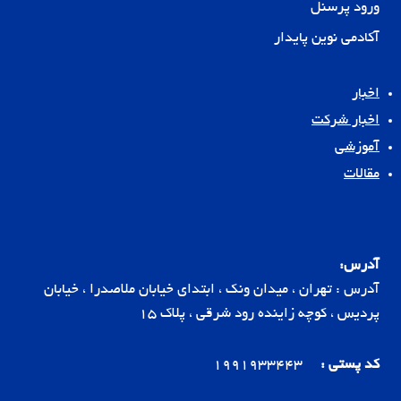
ورود پرسنل
آکادمی نوین پایدار
اخبار
اخبار شرکت
آموزشی
مقالات
آدرس:
آدرس : تهران ، میدان ونک ، ابتدای خیابان ملاصدرا ، خیابان
پردیس ، کوچه زاینده رود شرقی ، پلاک 15
کد پستی :
1991933443