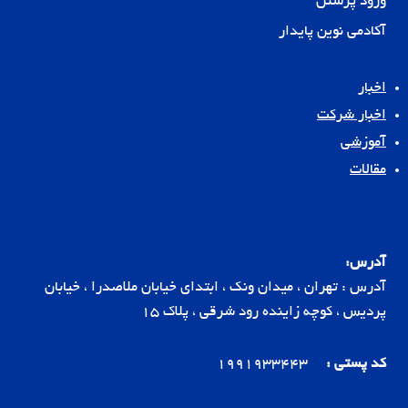
ورود پرسنل
آکادمی نوین پایدار
اخبار
اخبار شرکت
آموزشی
مقالات
آدرس:
آدرس : تهران ، میدان ونک ، ابتدای خیابان ملاصدرا ، خیابان
پردیس ، کوچه زاینده رود شرقی ، پلاک 15
کد پستی :
1991933443