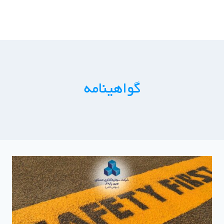
ازگشت
ه
حتوا
گواهینامه