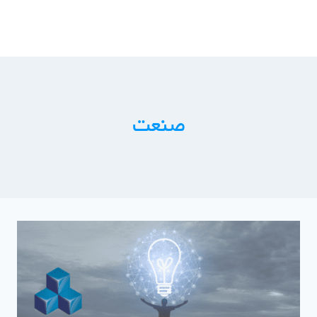
ازگشت
ه
حتوا
صنعت