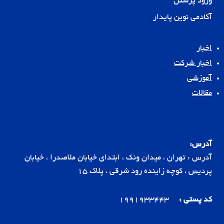
ورود پرسنل
آکادمی نوین پایدار
اخبار
اخبار شرکت
آموزشی
مقالات
آدرس:
آدرس : تهران ، میدان ونک ، ابتدای خیابان ملاصدرا ، خیابان
پردیس ، کوچه زاینده رود شرقی ، پلاک 15
کد پستی :
1991933443