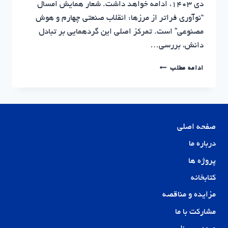
دی ۱۴۰۳، ادامه خواهد داشت. شعار همایش امسال
“نوآوری فراتر از مرزها: انقلاب صنعتی چهارم و هوش
مصنوعی” است. تمرکز اصلی این گردهمایی بر تبادل
دانش، بررسی…
هجدهمین
ادامه مطلب
همایش
بین‌المللی
مدیریت
نوآوری
و
صفحه اصلی
فناوری
|
درباره ما
سرمایه
پروژه ها
گذاری
مسکن
کتابخانه
نوین
پایدار
مزایده و مناقصه
مشارکت با ما