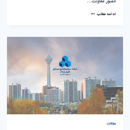
حضور معاونت…
جلسه
ادامه مطلب
پایش
پیشرفت
پروژه
بام
پردیس
با
حضور
دکتر
خدادادی
یان
مقالات