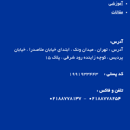
آموزشی
مقالات
آدرس:
آدرس : تهران ، میدان ونک ، ابتدای خیابان ملاصدرا ، خیابان
پردیس ، کوچه زاینده رود شرقی ، پلاک 15
کد پستی :
1991933443
تلفن و فاکس :
02188778137
-
02188778254