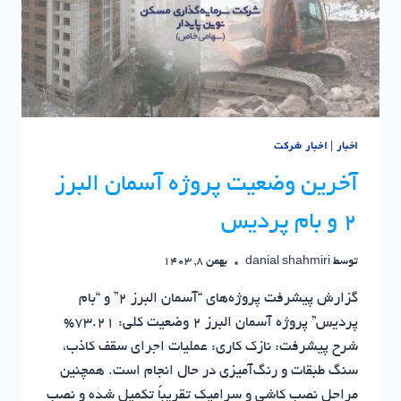
اخبار
|
اخبار شرکت
آخرین وضعیت پروژه آسمان البرز
2 و بام پردیس
توسط
danial shahmiri
بهمن 8, 1403
گزارش پیشرفت پروژه‌های “آسمان البرز 2” و “بام
پردیس” پروژه آسمان البرز 2 وضعیت کلی: 73.21%
شرح پیشرفت: نازک کاری: عملیات اجرای سقف کاذب،
سنگ طبقات و رنگ‌آمیزی در حال انجام است. همچنین
مراحل نصب کاشی و سرامیک تقریباً تکمیل شده و نصب