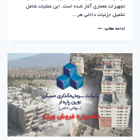
تجهیزات معماری آغاز شده است. این عملیات شامل
تکمیل جزئیات داخلی هر…
آخرین
ادامه مطلب
وضعیت
پروژه
آسمان
البرز
2
و
بام
پردیس