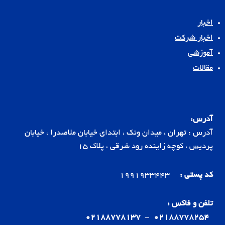
اخبار
اخبار شرکت
آموزشی
مقالات
آدرس:
آدرس : تهران ، میدان ونک ، ابتدای خیابان ملاصدرا ، خیابان
پردیس ، کوچه زاینده رود شرقی ، پلاک 15
کد پستی :
1991933443
تلفن و فاکس :
02188778137
-
02188778254