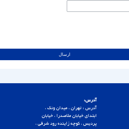
ارسال
آدرس:
آدرس : تهران ، میدان ونک ،
ابتدای خیابان ملاصدرا ، خیابان
پردیس ، کوچه زاینده رود شرقی ،