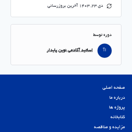
دی 23, 1403 آخرین بروزرسانی
دوره توسط
اآ
اساتید آکادمی نوین پایدار
صفحه اصلی
درباره ما
پروژه ها
کتابخانه
مزایده و مناقصه